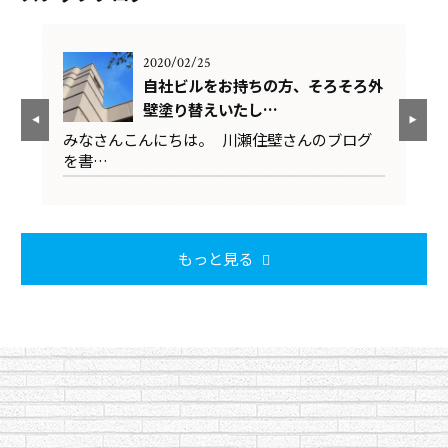
2020/02/25
ろ外
自社ビルをお持ちの方、そろそろ外
壁塗り替えいたし…
グ
みなさんこんにちは。 川瀬住壁さんのブログ
み
を書…
を
もっと見る