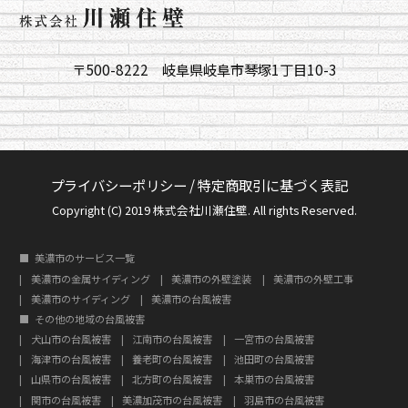
〒500-8222 岐阜県岐阜市琴塚1丁目10-3
プライバシーポリシー
/
特定商取引に基づく表記
Copyright (C) 2019 株式会社川瀬住壁. All rights Reserved.
美濃市のサービス一覧
美濃市の金属サイディング
美濃市の外壁塗装
美濃市の外壁工事
美濃市のサイディング
美濃市の台風被害
その他の地域の台風被害
犬山市の台風被害
江南市の台風被害
一宮市の台風被害
海津市の台風被害
養老町の台風被害
池田町の台風被害
山県市の台風被害
北方町の台風被害
本巣市の台風被害
関市の台風被害
美濃加茂市の台風被害
羽島市の台風被害