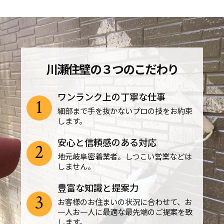
川瀬住壁の３つのこだわり
ワンランク上の丁寧な仕事
1
細部まで手を抜かないプロの技をお約束
します。
安心と信頼感のある対応
2
地元岐阜密着業者。しつこい営業などは
しません。
豊富な知識と提案力
3
お客様のお住まいの状況に合わせて、お
一人お一人に最適な最先端のご提案を致
します。