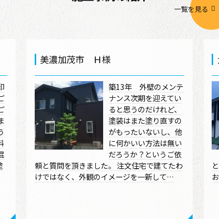
一覧を見る
美濃加茂市 Ｈ様
印
築13年 外壁のメンテ
ご
ナンス次期を迎えてい
ご
ると思うのだけれど、
ま
塗装はまた塗り直すの
う
がもったいないし、他
料
に何かいい方法は無い
混
だろうか？というご依
塗
頼と質問を頂きました。 注文住宅で建てたわ
と
けではなく、外観のイメージを一新して…