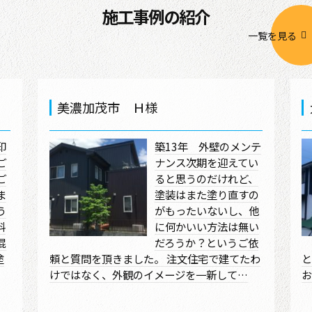
施工事例の紹介
一覧を見る
美濃加茂市 Ｈ様
印
築13年 外壁のメンテ
ご
ナンス次期を迎えてい
ご
ると思うのだけれど、
ま
塗装はまた塗り直すの
う
がもったいないし、他
料
に何かいい方法は無い
混
だろうか？というご依
塗
頼と質問を頂きました。 注文住宅で建てたわ
と
けではなく、外観のイメージを一新して…