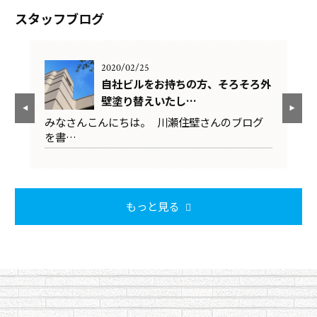
スタッフブログ
2020/02/25
ろ外
自社ビルをお持ちの方、そろそろ外
壁塗り替えいたし…
グ
みなさんこんにちは。 川瀬住壁さんのブログ
み
を書…
を
もっと見る