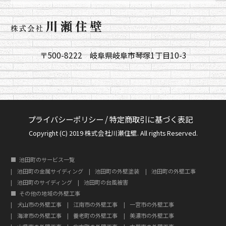
〒500-8222 岐阜県岐阜市琴塚1丁目10-3
プライバシーポリシー
/
特定商取引に基づく表記
Copyright (C) 2019 株式会社川瀬住壁. All rights Reserved.
池田町のサービス一覧
池田町の金属サイディング
池田町の外壁塗装
池田町の外壁工事
池田町のサイディング
池田町の台風被害
その他の地域の外壁工事
犬山市の外壁工事
江南市の外壁工事
一宮市の外壁工事
海津市の外壁工事
養老町の外壁工事
美濃市の外壁工事